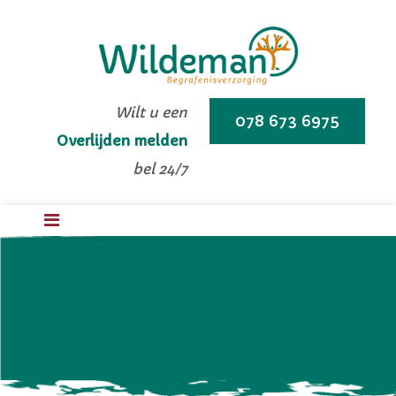
Wilt u een
078 673 6975
Overlijden melden
bel 24/7