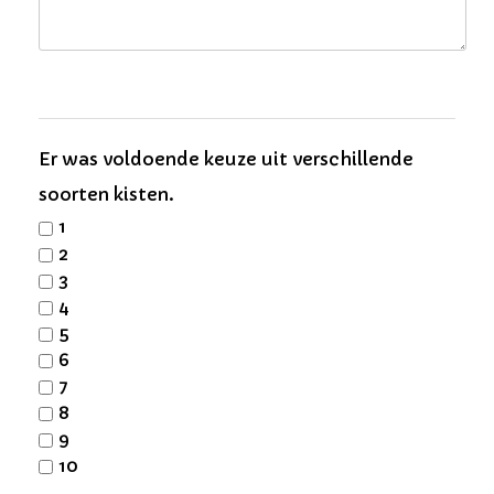
Er was voldoende keuze uit verschillende
soorten kisten.
1
2
3
4
5
6
7
8
9
10