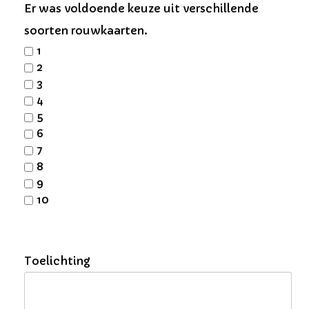
Er was voldoende keuze uit verschillende
soorten rouwkaarten.
1
2
3
4
5
6
7
8
9
10
Toelichting