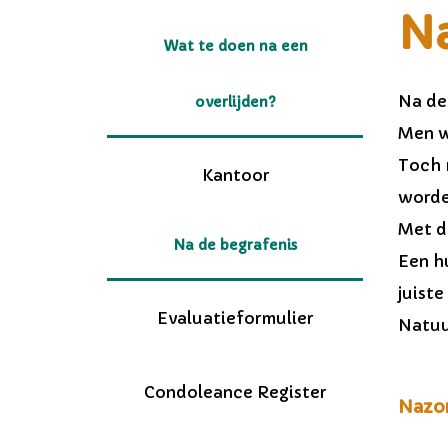
Na
Wat te doen na een
Na de 
overlijden?
Men w
Toch 
Kantoor
worde
Met de
Na de begrafenis
Een hu
juiste
Evaluatieformulier
Natuur
Condoleance Register
Nazo