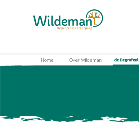
Home
Over Wildeman
de Begrafeni