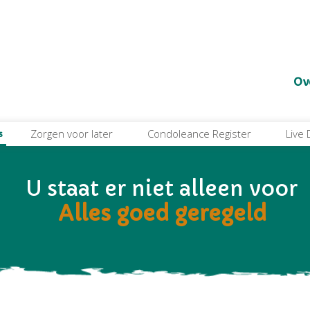
Ov
Zorgen voor later
Condoleance Register
Live
s
U staat er niet alleen voor
Alles goed geregeld