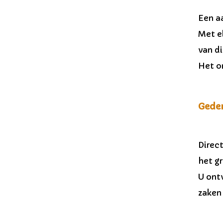
Een a
Met el
van di
Het o
Gede
Direc
het gr
U ont
zaken