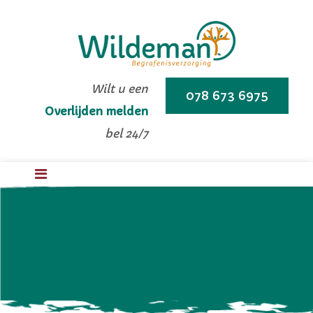
Wilt u een
078 673 6975
Overlijden melden
bel 24/7